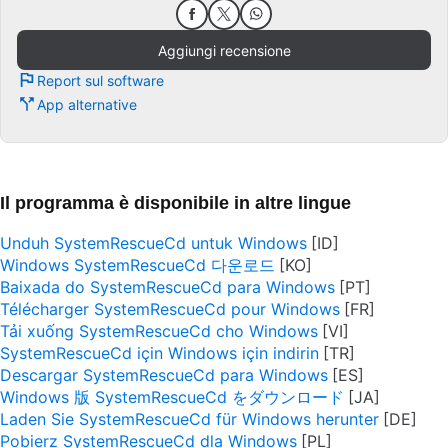
Aggiungi recensione
Report sul software
App alternative
Il programma è disponibile in altre lingue
Unduh SystemRescueCd untuk Windows
Windows SystemRescueCd 다운로드
Baixada do SystemRescueCd para Windows
Télécharger SystemRescueCd pour Windows
Tải xuống SystemRescueCd cho Windows
SystemRescueCd için Windows için indirin
Descargar SystemRescueCd para Windows
Windows 版 SystemRescueCd をダウンロード
Laden Sie SystemRescueCd für Windows herunter
Pobierz SystemRescueCd dla Windows