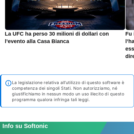
La UFC ha perso 30 milioni di dollari con
Fu 
l’evento alla Casa Bianca
l’h
ess
dir
La legislazione relativa all’utilizzo di questo software è
competenza dei singoli Stati. Non autorizziamo, né
giustifichiamo in nessun modo un uso illecito di questo
programma qualora infringa tali leggi.
Info su Softonic