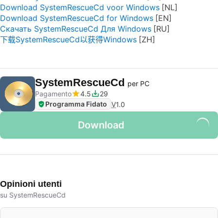
Download SystemRescueCd voor Windows
Download SystemRescueCd for Windows
Скачать SystemRescueCd Для Windows
下载SystemRescueCd以获得Windows
SystemRescueCd
per PC
Pagamento
4.5
29
Programma Fidato
V
1.0
Download
Opinioni utenti
su SystemRescueCd