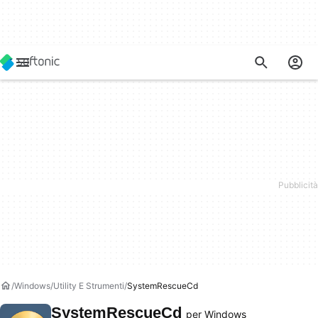
Windows
Utility E Strumenti
SystemRescueCd
SystemRescueCd
per Windows