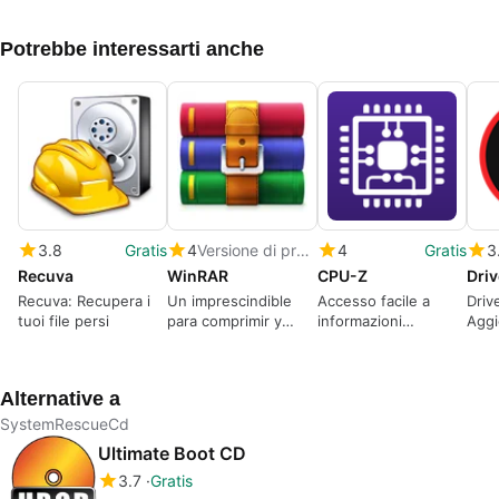
Potrebbe interessarti anche
3.8
Gratis
4
Versione di prova
4
Gratis
3
Recuva
WinRAR
CPU-Z
Driv
Recuva: Recupera i
Un imprescindible
Accesso facile a
Driv
tuoi file persi
para comprimir y
informazioni
Aggi
descomprimir todos
approfondite sul tuo
tuoi
los formatos de
computer
archivos.
Alternative a
SystemRescueCd
Ultimate Boot CD
3.7
Gratis